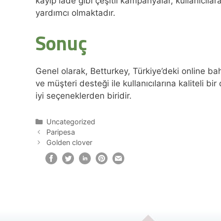
kayıp iade gibi çeşitli kampanyalar, kullanıcıl
yardımcı olmaktadır.
Sonuç
Genel olarak, Betturkey, Türkiye’deki online bah
ve müşteri desteği ile kullanıcılarına kaliteli
iyi seçeneklerden biridir.
Categories
Uncategorized
Paripesa
Golden clover