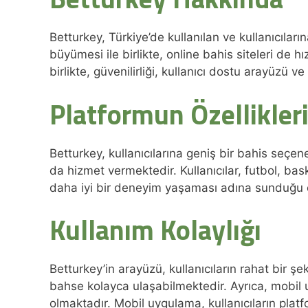
Betturkey, Türkiye’de kullanılan ve kullanıcılar
büyümesi ile birlikte, online bahis siteleri de h
birlikte, güvenilirliği, kullanıcı dostu arayüzü v
Platformun Özellikler
Betturkey, kullanıcılarına geniş bir bahis seçene
da hizmet vermektedir. Kullanıcılar, futbol, bask
daha iyi bir deneyim yaşaması adına sunduğu ç
Kullanım Kolaylığı
Betturkey’in arayüzü, kullanıcıların rahat bir şeki
bahse kolayca ulaşabilmektedir. Ayrıca, mobil 
olmaktadır. Mobil uygulama, kullanıcıların pla