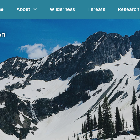
About
Wilderness
Threats
Research
on