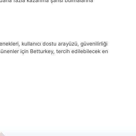
rın daha fazla kazanma şansı bulmalarına
ekleri, kullanıcı dostu arayüzü, güvenilirliği
ünenler için Betturkey, tercih edilebilecek en