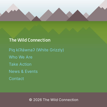
The Wild Connection
Piq kiʔláwnaʔ (White Grizzly)
Who We Are
Take Action
News & Events
Contact
© 2026 The Wild Connection