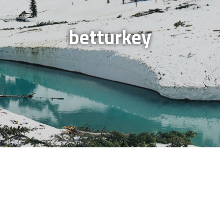
betturkey